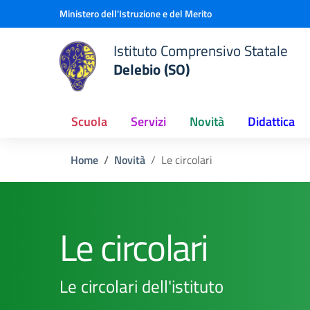
Vai ai contenuti
Vai al menu di navigazione
Vai al footer
Ministero dell'Istruzione e del Merito
Istituto Comprensivo Statale
Delebio (SO)
Scuola
Servizi
Novità
Didattica
Home
Novità
Le circolari
Le circolari
Le circolari dell'istituto