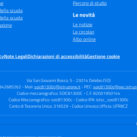
ne
Percorsi di studio
della scuola
Le novità
della scuola
Le notizie
azione
Le circolari
Albo online
cy
Note Legali
Dichiarazioni di accessibilità
Gestione cookie
Via San Giovanni Bosco, 5
-
23014 Delebio (SO)
0342685262
- Mail:
soic81300c@istruzione.it
- PEC:
soic81300c@pec.istruzio
Codice meccanografico: SOIC81300C
- C.F. 82001950144
Codice Meccanografico: soic81300c
- Codice IPA: istsc_soic81300c
Conto di Tesoreria Unica: 316529
- Codice Univoco Ufficio: UFR8CZ
Sito w