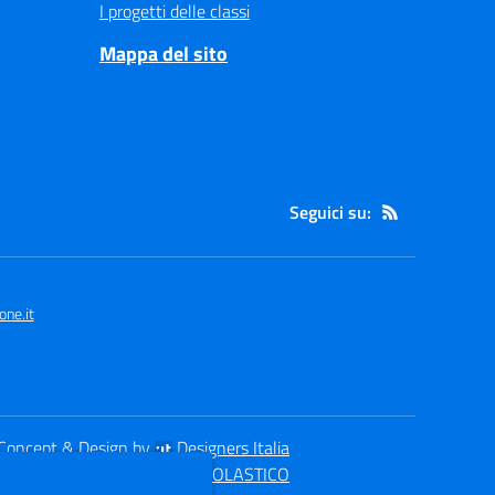
I progetti delle classi
Mappa del sito
Seguici su:
ne.it
Concept & Design by
Designers Italia
eb realizzato con CMS
SCUOLASTICO