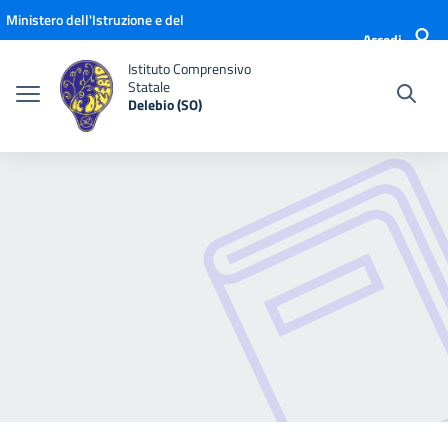
Vai ai contenuti
Vai al menu di navigazione
Vai al footer
Ministero dell'Istruzione e del
Accedi
Merito
Istituto Comprensivo
Statale
Delebio (SO)