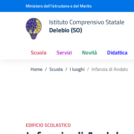
Vai ai contenuti
Vai al menu di navigazione
Vai al footer
Ministero dell'Istruzione e del Merito
Istituto Comprensivo Statale
Delebio (SO)
Scuola
Servizi
Novità
Didattica
Home
Scuola
I luoghi
Infanzia di Andalo
EDIFICIO SCOLASTICO