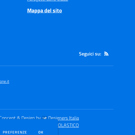
Mappa del sito
Seguici su:
ne.it
Concept & Design by
Designers Italia
eb realizzato con CMS
SCUOLASTICO
DEI COOKIE
PREFERENZE
OK