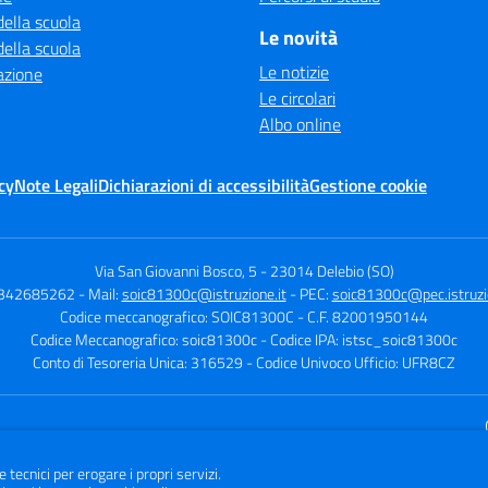
della scuola
Le novità
della scuola
Le notizie
azione
Le circolari
Albo online
cy
Note Legali
Dichiarazioni di accessibilità
Gestione cookie
Via San Giovanni Bosco, 5
-
23014 Delebio (SO)
0342685262
- Mail:
soic81300c@istruzione.it
- PEC:
soic81300c@pec.istruzio
Codice meccanografico: SOIC81300C
- C.F. 82001950144
Codice Meccanografico: soic81300c
- Codice IPA: istsc_soic81300c
Conto di Tesoreria Unica: 316529
- Codice Univoco Ufficio: UFR8CZ
Sito w
e tecnici per erogare i propri servizi.