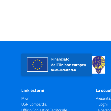
Link esterni
La scuo
Miur
Presenta
USR Lombardia
I luoghi
Ufficio Scolastico Territoriale
Le perso