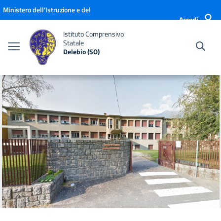
Vai ai contenuti
Vai al menu di navigazione
Vai al footer
Ministero dell'Istruzione e del
Accedi
Merito
Istituto Comprensivo
Statale
Delebio (SO)