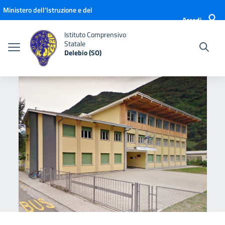
Vai ai contenuti
Vai al menu di navigazione
Vai al footer
Ministero dell'Istruzione e del
Accedi
Merito
Istituto Comprensivo
Statale
Delebio (SO)