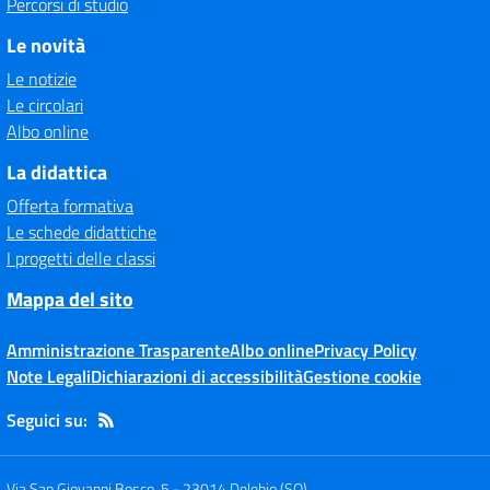
Percorsi di studio
Le novità
Le notizie
Le circolari
Albo online
La didattica
Offerta formativa
Le schede didattiche
I progetti delle classi
Mappa del sito
Amministrazione Trasparente
Albo online
Privacy Policy
Note Legali
Dichiarazioni di accessibilità
Gestione cookie
Seguici su:
Via San Giovanni Bosco, 5
-
23014 Delebio (SO)