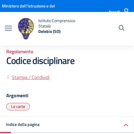
Vai ai contenuti
Vai al menu di navigazione
Vai al footer
Ministero dell'Istruzione e del
Accedi
Merito
Istituto Comprensivo
Statale
Delebio (SO)
Regolamento
Codice disciplinare
Stampa / Condividi
Argomenti
Le carte
Indice della pagina