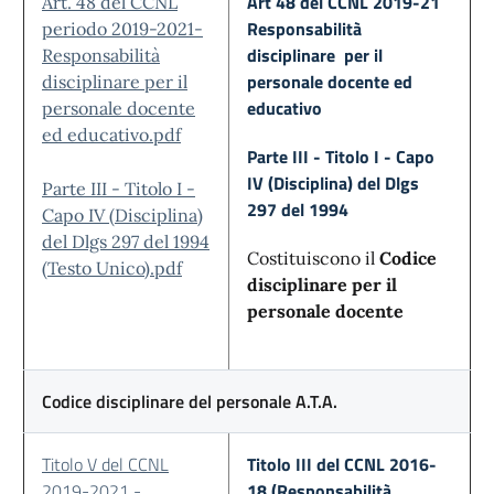
Art 48 del CCNL 2019-21
Art. 48 del CCNL
Responsabilità
periodo 2019-2021-
disciplinare per il
Responsabilità
personale docente ed
disciplinare per il
educativo
personale docente
ed educativo.pdf
Parte III - Titolo I - Capo
IV (Disciplina) del Dlgs
Parte III - Titolo I -
297 del 1994
Capo IV (Disciplina)
del Dlgs 297 del 1994
Costituiscono il
Codice
(Testo Unico).pdf
disciplinare per il
personale docente
Codice disciplinare del personale A.T.A.
Titolo V del CCNL
Titolo III del CCNL 2016-
2019-2021 -
18 (Responsabilità