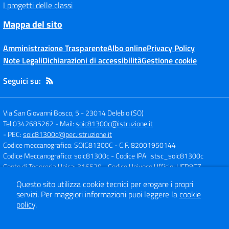
I progetti delle classi
Mappa del sito
Amministrazione Trasparente
Albo online
Privacy Policy
Note Legali
Dichiarazioni di accessibilità
Gestione cookie
Seguici su:
Via San Giovanni Bosco, 5
-
23014 Delebio (SO)
Tel 0342685262
- Mail:
soic81300c@istruzione.it
- PEC:
soic81300c@pec.istruzione.it
Codice meccanografico: SOIC81300C
- C.F. 82001950144
Codice Meccanografico: soic81300c
- Codice IPA: istsc_soic81300c
Conto di Tesoreria Unica: 316529
- Codice Univoco Ufficio: UFR8CZ
Questo sito utilizza cookie tecnici per erogare i propri
servizi.
Per maggiori informazioni puoi leggere la
cookie
Concept & Design by
Designers Italia
policy
.
Sito web realizzato con CMS
SCUOLASTICO