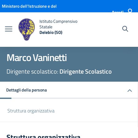
Vai ai contenuti
Vai al menu di navigazione
Vai al footer
Ministero dell'Istruzione e del
Accedi
Merito
Istituto Comprensivo
Statale
Delebio (SO)
Marco Vaninetti
Dirigente scolastico:
Dirigente Scolastico
Dettagli della persona
Struttura organizzativa
Struttura organizzativa