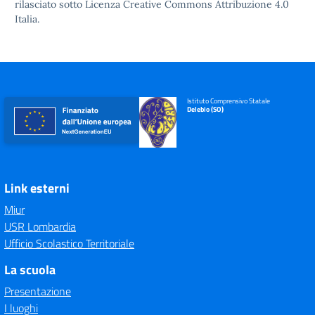
rilasciato sotto
Licenza Creative Commons Attribuzione 4.0
Italia.
Istituto Comprensivo Statale
Delebio (SO)
Link esterni
Miur
USR Lombardia
Ufficio Scolastico Territoriale
La scuola
Presentazione
I luoghi