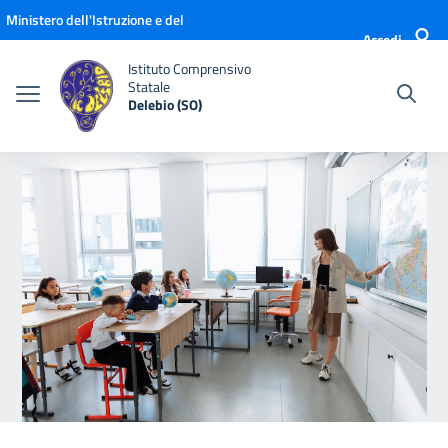
Vai ai contenuti
Vai al menu di navigazione
Vai al footer
Ministero dell'Istruzione e del
Accedi
Merito
Istituto Comprensivo
Statale
Delebio (SO)