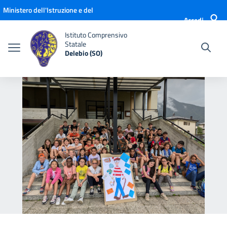
Vai ai contenuti
Vai al menu di navigazione
Vai al footer
Ministero dell'Istruzione e del
Accedi
Merito
Istituto Comprensivo
Statale
Delebio (SO)