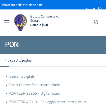
Vai ai contenuti
Vai al menu di navigazione
Vai al footer
Ministero dell'Istruzione e del
Accedi
Merito
Istituto Comprensivo
Statale
Delebio (SO)
PON
Indice sotto pagine
• Ambienti digitali
• Smart classes for a smart school
• PON FESR 28966 - Digital board
• PON FESR 43813 - Cablaggio strutturato e sicuro