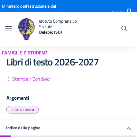
Vai ai contenuti
Vai al menu di navigazione
Vai al footer
Ministero dell'Istruzione e del
Accedi
Merito
Istituto Comprensivo
Statale
Delebio (SO)
FAMIGLIE E STUDENTI
Libri di testo 2026-2027
Stampa / Condividi
Argomenti
Libri di testo
Indice della pagina