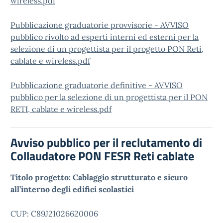
wireless.pdf
Pubblicazione graduatorie provvisorie - AVVISO
pubblico rivolto ad esperti interni ed esterni per la
selezione di un progettista per il progetto PON Reti,
cablate e wireless.pdf
Pubblicazione graduatorie definitive - AVVISO
pubblico per la selezione di un progettista per il PON
RETI, cablate e wireless.pdf
Avviso pubblico per il reclutamento di
Collaudatore PON FESR Reti cablate
Titolo progetto: Cablaggio strutturato e sicuro
all’interno degli edifici scolastici
CUP: C89J21026620006