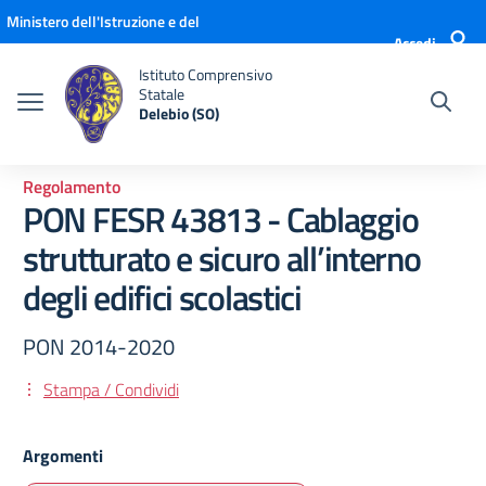
Vai ai contenuti
Vai al menu di navigazione
Vai al footer
Ministero dell'Istruzione e del
Accedi
Merito
Istituto Comprensivo
Statale
Delebio (SO)
Regolamento
PON FESR 43813 - Cablaggio
strutturato e sicuro all’interno
degli edifici scolastici
PON 2014-2020
Stampa / Condividi
Argomenti