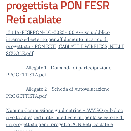
progettista PON FESR
Reti cablate
13.1.1A-FESRPON-LO-2022-100 Avviso pubblico
interno ed esterno per affidamento incarico di
progettista - PON RETI, CABLATE E WIRELESS, NELLE
SCUOLE.pdf
Allegato 1 - Domanda di partecipazione
PROGETTISTA.pdf
Allegato 2 - Scheda di Autovalutazione
PROGETTISTA.pdf
Nomina Commissione giudicatrice - AVVISO pubblico
rivolto ad esperti interni ed esterni per la selezione di
un progettista per il progetto PON Reti, cablate e