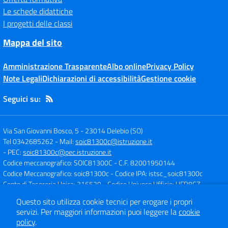
Le schede didattiche
I progetti delle classi
Mappa del sito
Amministrazione Trasparente
Albo online
Privacy Policy
Note Legali
Dichiarazioni di accessibilità
Gestione cookie
Seguici su:
Via San Giovanni Bosco, 5
-
23014 Delebio (SO)
Tel 0342685262
- Mail:
soic81300c@istruzione.it
- PEC:
soic81300c@pec.istruzione.it
Codice meccanografico: SOIC81300C
- C.F. 82001950144
Codice Meccanografico: soic81300c
- Codice IPA: istsc_soic81300c
Conto di Tesoreria Unica: 316529
- Codice Univoco Ufficio: UFR8CZ
Questo sito utilizza cookie tecnici per erogare i propri
servizi.
Per maggiori informazioni puoi leggere la
cookie
Concept & Design by
Designers Italia
policy
.
Sito web realizzato con CMS
SCUOLASTICO