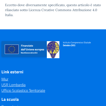
Eccetto dove diversamente specificato, questo articolo è stato
rilasciato sotto
Licenza Creative Commons Attribuzione 4.0
Italia.
Istituto Comprensivo Statale
Delebio (SO)
Link esterni
Miur
USR Lombardia
Ufficio Scolastico Territoriale
La scuola