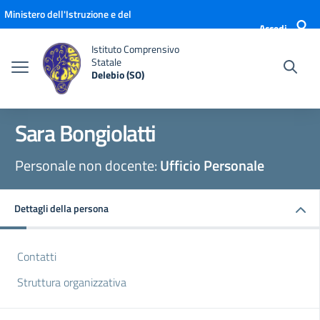
Vai ai contenuti
Vai al menu di navigazione
Vai al footer
Ministero dell'Istruzione e del
Accedi
Merito
Istituto Comprensivo
Statale
Delebio (SO)
Sara Bongiolatti
Personale non docente:
Ufficio Personale
Dettagli della persona
Contatti
Struttura organizzativa