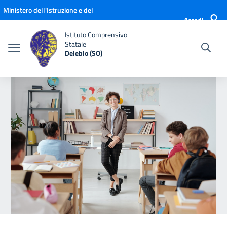
Vai ai contenuti
Vai al menu di navigazione
Vai al footer
Ministero dell'Istruzione e del
Accedi
Merito
Istituto Comprensivo
Statale
Delebio (SO)