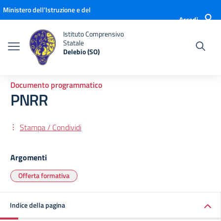
Vai ai contenuti
Vai al menu di navigazione
Vai al footer
Ministero dell'Istruzione e del
Accedi
Merito
Istituto Comprensivo
Statale
Delebio (SO)
Documento programmatico
PNRR
Stampa / Condividi
Argomenti
Offerta formativa
Indice della pagina