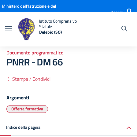
Vai ai contenuti
Vai al menu di navigazione
Vai al footer
Ministero dell'Istruzione e del
Accedi
Merito
Istituto Comprensivo
Statale
Delebio (SO)
Documento programmatico
PNRR - DM 66
Stampa / Condividi
Argomenti
Offerta formativa
Indice della pagina